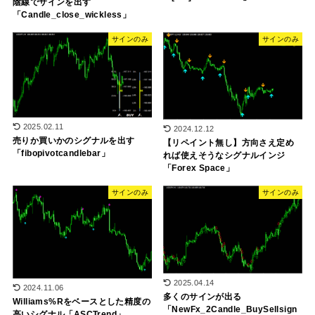
陰線でサインを出す
「Candle_close_wickless」
サインのみ
サインのみ
2025.02.11
2024.12.12
売りか買いかのシグナルを出す
【リペイント無し】方向さえ定め
「fibopivotcandlebar」
れば使えそうなシグナルインジ
「Forex Space」
サインのみ
サインのみ
2025.04.14
2024.11.06
多くのサインが出る
Williams%Rをベースとした精度の
「NewFx_2Candle_BuySellsign
高いシグナル「ASCTrend」