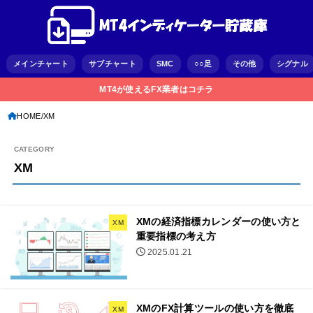
メインチャート
サブチャート
SMC
○○足
その他
シグナル
MT4が使えるFX業者はコチラ
HOME
XM
XM
XMの経済指標カレンダーの使い方と
XM
重要指標の考え方
2025.01.21
XMのFX計算ツールの使い方を徹底
XM