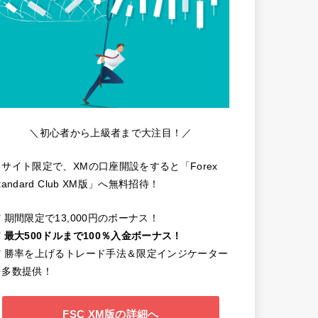
＼初心者から上級者まで大注目！／
当サイト限定で、XMの口座開設をすると「Forex
tandard Club XM版」へ無料招待！
️ 期間限定で13,000円のボーナス！
️
最大500ドルまで100％入金ボーナス！
✔️ 勝率を上げるトレード手法＆限定インジケーター
を多数提供！
FSC XM版の詳細へ