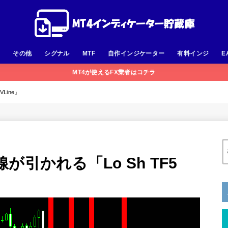
足
その他
シグナル
MTF
自作インジケーター
有料インジ
E
MT4が使えるFX業者はコチラ
Line」
引かれる「Lo Sh TF5