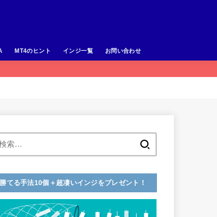
A
MT4のヒント
インジ一覧
お問い合わせ
検
索:
勝てる手法10個＋超凄いインジをプレゼント！