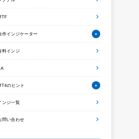
MTF
自作インジケーター
有料インジ
EA
MT4のヒント
インジ一覧
お問い合わせ