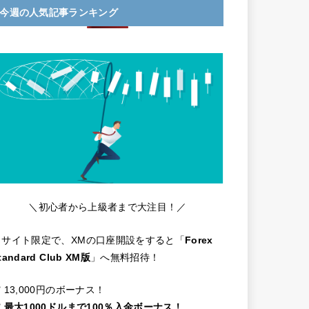
今週の人気記事ランキング
＼初心者から上級者まで大注目！／
当サイト限定で、XMの口座開設をすると「
Forex
tandard Club XM版
」へ無料招待！
️ 13,000円のボーナス！
️
最大1000ドルまで100％入金ボーナス！