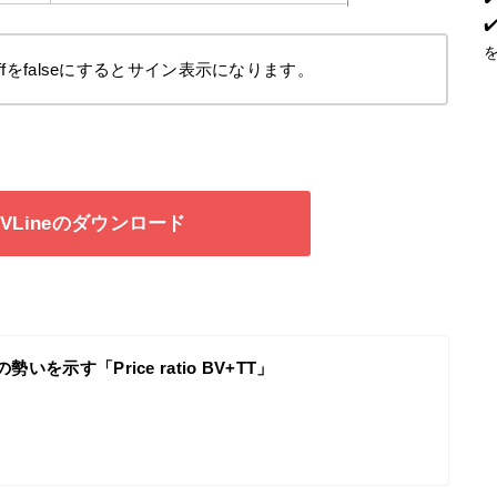
ne on offをfalseにするとサイン表示になります。
F5 VLineのダウンロード
いを示す「Price ratio BV+TT」