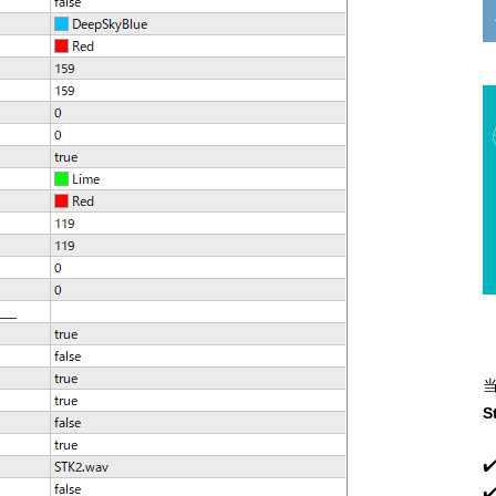
S
✔
✔