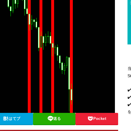
S
✔
✔
はてブ
送る
Pocket