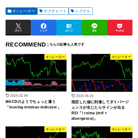
オシレーター
サブチャート
シグナル
ポスト
シェア
はてブ
送る
Pocket
RECOMMEND
オシレーター
オシレーター
2025.02.04
2025.06.01
MACDのようでちょっと違う
指定した値に到達してダイバージ
「moving-minmax-indicator」
ェンスが生じたらサインが出る
RSI「! rsima (mtf +
divergence)」
オシレーター
オシレーター