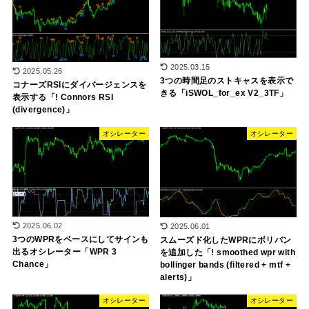
2025.03.15
2025.05.26
3つの時間足のストキャスを表示で
コナーズRSIにダイバージェンスを
きる「iSWOL_for_ex V2_3TF」
表示する「! Connors RSI
(divergence)」
オシレーター
オシレーター
2025.06.02
2025.06.01
3つのWPRをベースにしてサインも
スムーズド化したWPRにボリバン
出るオシレーター「WPR 3
を追加した「! smoothed wpr with
Chance」
bollinger bands (filtered + mtf +
alerts)」
オシレーター
オシレーター