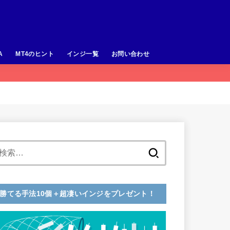
A
MT4のヒント
インジ一覧
お問い合わせ
検
索:
勝てる手法10個＋超凄いインジをプレゼント！