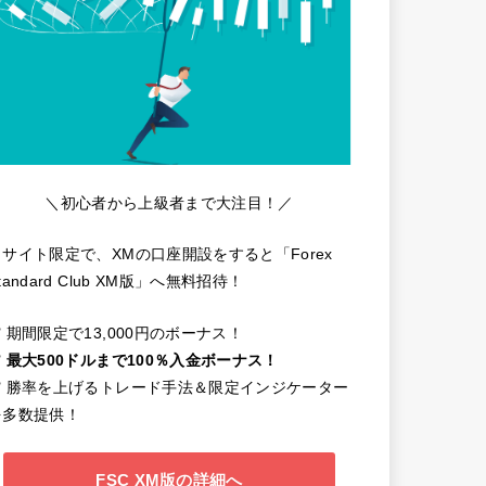
＼初心者から上級者まで大注目！／
当サイト限定で、XMの口座開設をすると「Forex
tandard Club XM版」へ無料招待！
️ 期間限定で13,000円のボーナス！
️
最大500ドルまで100％入金ボーナス！
✔️ 勝率を上げるトレード手法＆限定インジケーター
を多数提供！
FSC XM版の詳細へ