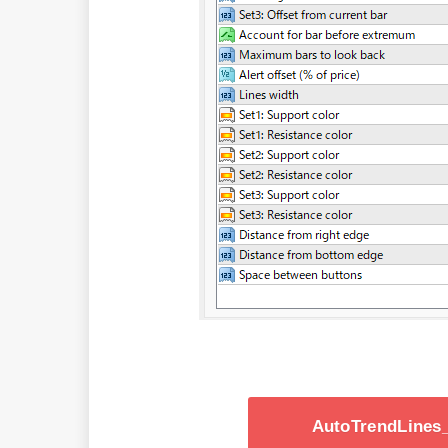
AutoTrendLin