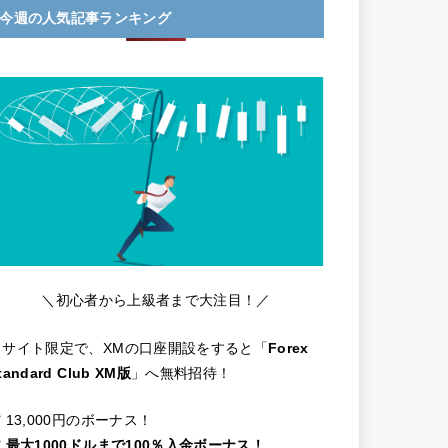
今週の人気記事ランキング
＼初心者から上級者まで大注目！／
当サイト限定で、XMの口座開設をすると「
Forex
tandard Club XM版
」へ無料招待！
️ 13,000円のボーナス！
️
最大1000ドルまで100％入金ボーナス！