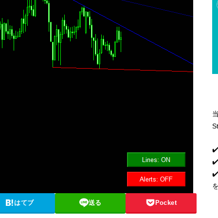
S
✔
✔
はてブ
送る
Pocket