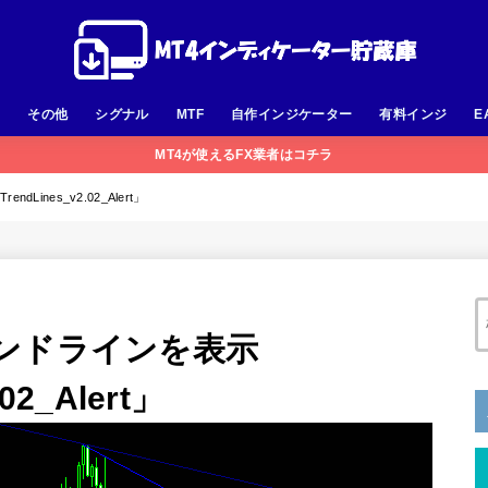
足
その他
シグナル
MTF
自作インジケーター
有料インジ
E
MT4が使えるFX業者はコチラ
ines_v2.02_Alert」
ンドラインを表示
02_Alert」