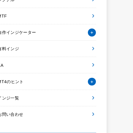
MTF
自作インジケーター
有料インジ
EA
MT4のヒント
インジ一覧
お問い合わせ