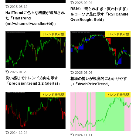
2025.02.04
2025.05.12
RSIの「売られすぎ・買われすぎ」
HalfTrendに色々な機能が追加され
をローソク足に示す「RSI Candle
た「HalfTrend
OverBought-Sold」
(mtf+channel+cendles+bt)」
トレンド表示型
トレンド表示型
2025.01.29
2025.03.06
良い感じでトレンド方向を示す
相場の勢いが視覚的にわかりやす
「precision trend 2.2 (alerts)」
い「dwebPriceTrend」
トレンド表示型
トレンド表示型
2024.12.24
2024.11.11