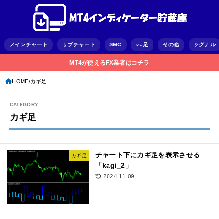
メインチャート
サブチャート
SMC
○○足
その他
シグナル
MT4が使えるFX業者はコチラ
HOME
カギ足
カギ足
チャート下にカギ足を表示させる
カギ足
「kagi_2」
2024.11.09