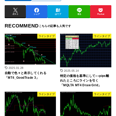
ポスト
シェア
はてブ
送る
Pocket
RECOMMEND
ラインタイプ
ラインタイプ
2025.01.28
2025.05.14
自動で色々と表示してくれる
特定の価格を基準にして○○pips離
「MT4_GoodTrade 3」
れたところにラインを引く
「MQLTA MT4 Draw Grid」
ラインタイプ
ラインタイプ