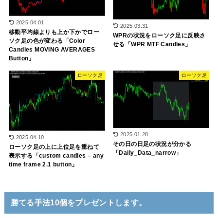
2025.04.01
2025.03.31
移動平均線よりも上か下かでロー
WPRの状況をローソク足に反映さ
ソク足の色が変わる「Color
せる「WPR MTF Candles」
Candles MOVING AVERAGES
Button」
ローソク足
ローソク足
2025.01.28
2025.04.10
その日の日足の状況が分かる
ローソク足の上に上位足を重ねて
「Daily_Data_narrow」
表示する「custom candles – any
time frame 2.1 button」
勝てる手法10個をプレゼントします。