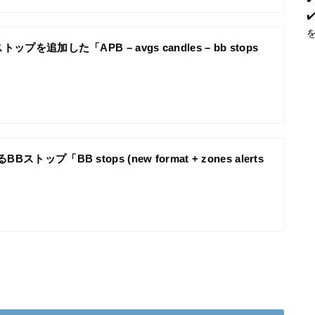
ップを追加した「APB – avgs candles – bb stops
ストップ「BB stops (new format + zones alerts