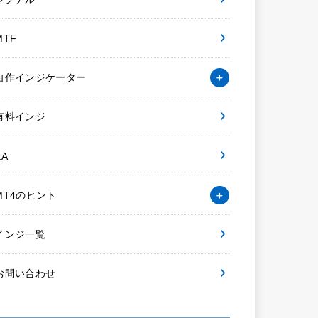
MTF
自作インジケーター
有料インジ
EA
MT4のヒント
インジ一覧
お問い合わせ