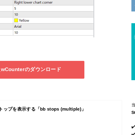
F_wCounterのダウンロード
ップを表示する「bb stops (multiple)」
S
✔
✔