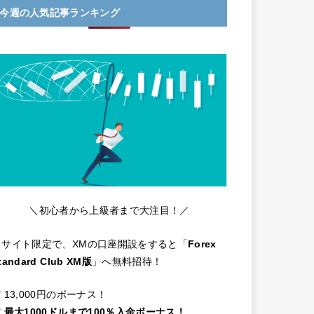
今週の人気記事ランキング
＼初心者から上級者まで大注目！／
当サイト限定で、XMの口座開設をすると「
Forex
tandard Club XM版
」へ無料招待！
️ 13,000円のボーナス！
️
最大1000ドルまで100％入金ボーナス！