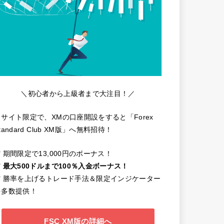
＼初心者から上級者まで大注目！／
当サイト限定で、XMの口座開設をすると「Forex
tandard Club XM版」へ無料招待！
️ 期間限定で13,000円のボーナス！
️
最大500ドルまで100％入金ボーナス！
✔️ 勝率を上げるトレード手法＆限定インジケーター
を多数提供！
FSC XM版の詳細へ