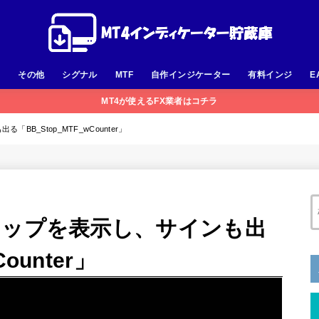
足
その他
シグナル
MTF
自作インジケーター
有料インジ
E
MT4が使えるFX業者はコチラ
B_Stop_MTF_wCounter」
トップを表示し、サインも出
ounter」