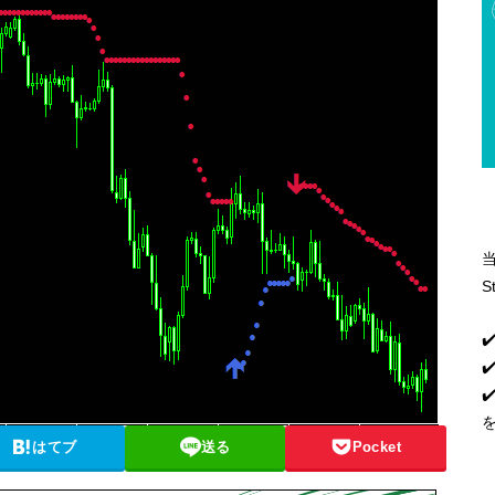
S
✔
✔
はてブ
送る
Pocket