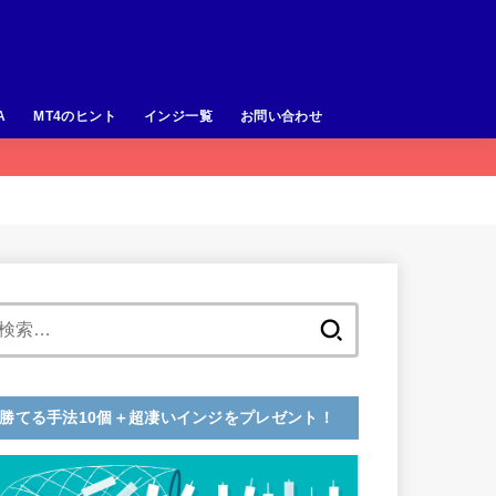
A
MT4のヒント
インジ一覧
お問い合わせ
検
索:
勝てる手法10個＋超凄いインジをプレゼント！