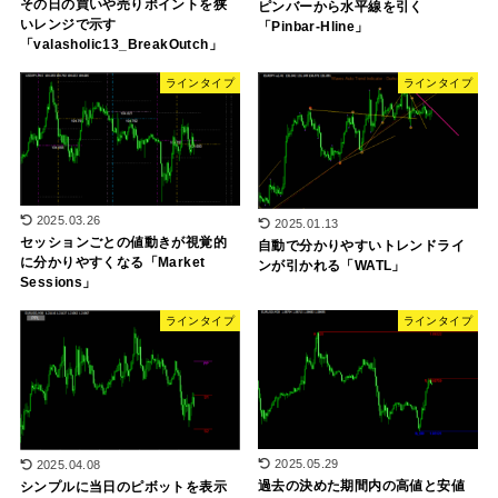
その日の買いや売りポイントを狭
ピンバーから水平線を引く
いレンジで示す
「Pinbar-Hline」
「valasholic13_BreakOutch」
ラインタイプ
ラインタイプ
2025.03.26
2025.01.13
セッションごとの値動きが視覚的
自動で分かりやすいトレンドライ
に分かりやすくなる「Market
ンが引かれる「WATL」
Sessions」
ラインタイプ
ラインタイプ
2025.05.29
2025.04.08
過去の決めた期間内の高値と安値
シンプルに当日のピボットを表示