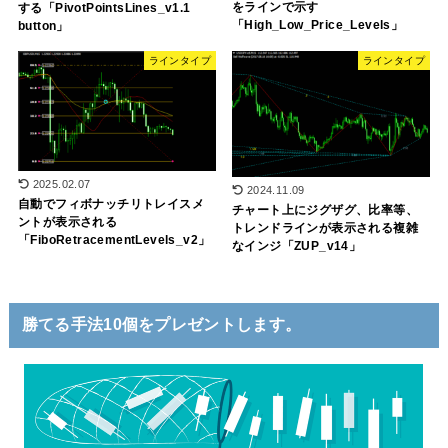
をラインで示す
する「PivotPointsLines_v1.1
「High_Low_Price_Levels」
button」
ラインタイプ
ラインタイプ
2025.02.07
2024.11.09
自動でフィボナッチリトレイスメ
チャート上にジグザグ、比率等、
ントが表示される
トレンドラインが表示される複雑
「FiboRetracementLevels_v2」
なインジ「ZUP_v14」
勝てる手法10個をプレゼントします。