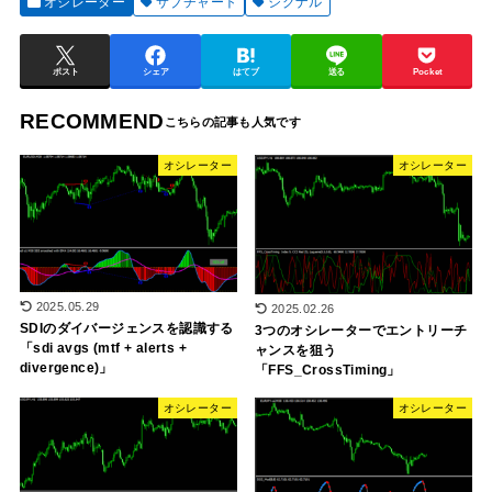
オシレーター
サブチャート
シグナル
ポスト
シェア
はてブ
送る
Pocket
RECOMMEND
オシレーター
オシレーター
2025.05.29
2025.02.26
SDIのダイバージェンスを認識する
3つのオシレーターでエントリーチ
「sdi avgs (mtf + alerts +
ャンスを狙う
divergence)」
「FFS_CrossTiming」
オシレーター
オシレーター