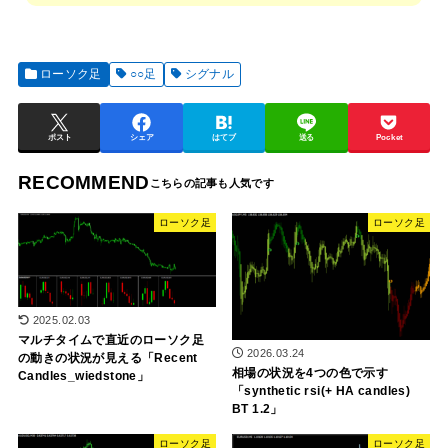
ローソク足
○○足
シグナル
ポスト
シェア
はてブ
送る
Pocket
RECOMMEND
ローソク足
ローソク足
2025.02.03
マルチタイムで直近のローソク足
2026.03.24
の動きの状況が見える「Recent
相場の状況を4つの色で示す
Candles_wiedstone」
「synthetic rsi(+ HA candles)
BT 1.2」
ローソク足
ローソク足