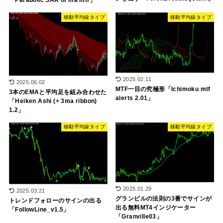
移動平均線タイプ
移動平均線タイプ
2025.02.11
2025.06.02
MTF一目の究極形「Ichimoku mtf
3本のEMAと平均足を組み合わせた
alerts 2.01」
「Heiken Ashi (+ 3ma ribbon)
1.2」
移動平均線タイプ
移動平均線タイプ
2025.01.29
2025.03.21
グランビルの法則の3番でサインが
トレンドフォローのサインの出る
出る無料MT4インジケーター
「FollowLine_v1.5」
「Granville03」