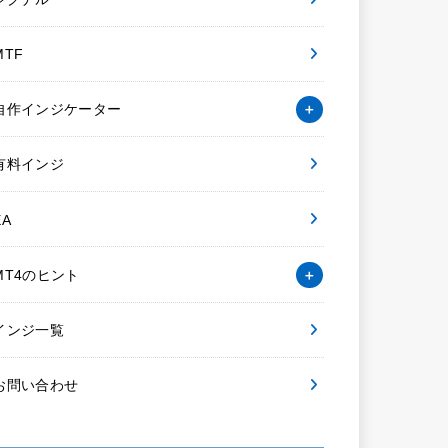
MTF
自作インジケーター
有料インジ
EA
MT4のヒント
インジ一覧
お問い合わせ