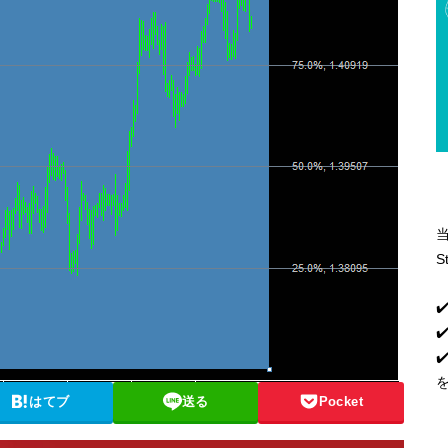
S
✔
✔
はてブ
送る
Pocket