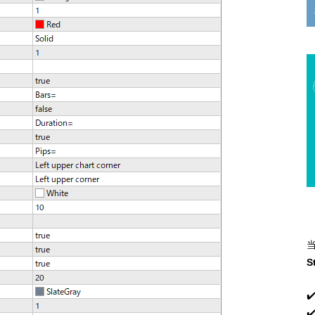
S
✔
✔