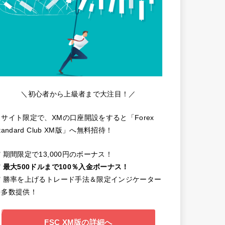
＼初心者から上級者まで大注目！／
当サイト限定で、XMの口座開設をすると「Forex
tandard Club XM版」へ無料招待！
️ 期間限定で13,000円のボーナス！
️
最大500ドルまで100％入金ボーナス！
✔️ 勝率を上げるトレード手法＆限定インジケーター
を多数提供！
FSC XM版の詳細へ