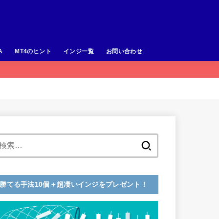
A
MT4のヒント
インジ一覧
お問い合わせ
検
索:
勝てる手法10個＋超凄いインジをプレゼント！