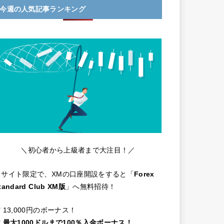
今週の人気記事ランキング
＼初心者から上級者まで大注目！／
当サイト限定で、XMの口座開設をすると「
Forex
tandard Club XM版
」へ無料招待！
️ 13,000円のボーナス！
️
最大1000ドルまで100％入金ボーナス！