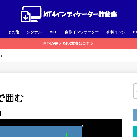
足
その他
シグナル
MTF
自作インジケーター
有料インジ
E
MT4が使えるFX業者はコチラ
me」
で囲む
e」