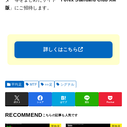
版
」にご招待します。
詳しくはこちら
平均足
MTF
○○足
シグナル
ポスト
シェア
はてブ
送る
Pocket
RECOMMEND
平均足
平均足