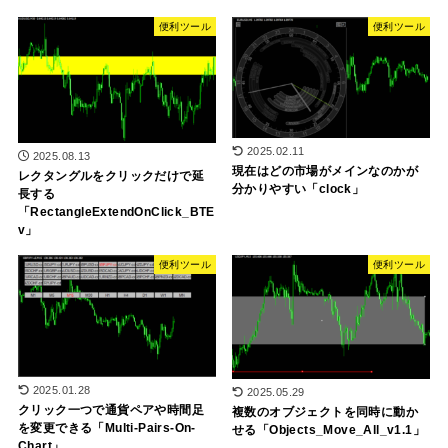
便利ツール
便利ツール
2025.02.11
2025.08.13
現在はどの市場がメインなのかが
レクタングルをクリックだけで延
分かりやすい「clock」
長する
「RectangleExtendOnClick_BTE
v」
便利ツール
便利ツール
2025.01.28
2025.05.29
クリック一つで通貨ペアや時間足
複数のオブジェクトを同時に動か
を変更できる「Multi-Pairs-On-
せる「Objects_Move_All_v1.1」
Chart」