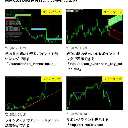
RECOMMEND
ラインタイプ
ラインタイプ
2025.01.29
2025.05.29
その日の買いや売りポイントを狭
好みの幅のチャネルをボタンクリ
いレンジで示す
ックで表示できる
「valasholic13_BreakOutch」
「Equidistant_Channels_ray_fill
_height」
ラインタイプ
ラインタイプ
2025.01.14
2024.04.15
サポレジラインを表示する
ラインタッチでアラート＆メール
「support-resistance-
送信等ができる