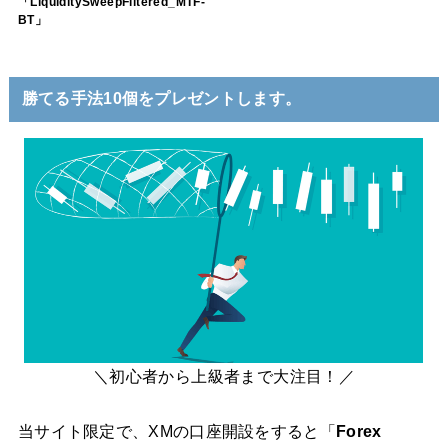
「LiquiditySweepFiltered_MTF-
BT」
勝てる手法10個をプレゼントします。
＼初心者から上級者まで大注目！／
当サイト限定で、XMの口座開設をすると「
Forex