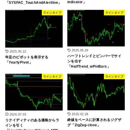
indicator」
「SYSFAC_TouchAndAlertline」
ラインタイプ
ラインタイプ
2025.05.29
2025.05.12
ハーフトレンドとピンバーでサイ
年足のピボットを表示する
ンを出す
「YearlyPivot」
「HalfTrend_wPinBars」
ラインタイプ
ラインタイプ
2025.02.28
2026.07.03
終値をベースに計算されるジグザ
リクイディティのある価格からラ
グ「ZigZag-close」
インを引く