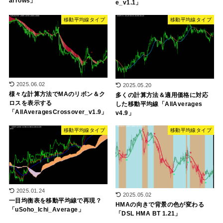
arrows」
e_v1.1」
移動平均線タイプ
移動平均線タイプ
2025.06.02
2025.05.20
様々な計算方法でMAのリボン＆ク
多くの計算方法＆適用価格に対応
ロスを表示する
した移動平均線「AllAverages
「AllAveragesCrossover_v1.9」
v4.9」
移動平均線タイプ
移動平均線タイプ
2025.01.24
2025.05.02
一目均衡表を移動平均線で再現？
HMAの向きで背景の色が変わる
「uSoho_Ichi_Average」
「DSL HMA BT 1.21」