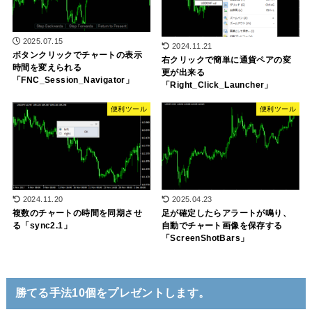
2025.07.15
2024.11.21
ボタンクリックでチャートの表示
右クリックで簡単に通貨ペアの変
時間を変えられる
更が出来る
「FNC_Session_Navigator」
「Right_Click_Launcher」
便利ツール
便利ツール
2024.11.20
2025.04.23
複数のチャートの時間を同期させ
足が確定したらアラートが鳴り、
る「sync2.1」
自動でチャート画像を保存する
「ScreenShotBars」
勝てる手法10個をプレゼントします。