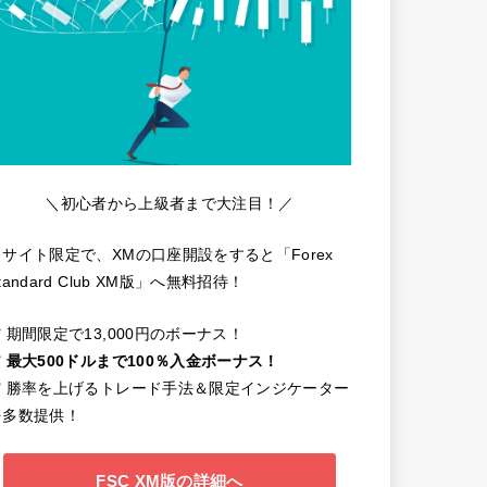
＼初心者から上級者まで大注目！／
当サイト限定で、XMの口座開設をすると「Forex
tandard Club XM版」へ無料招待！
️ 期間限定で13,000円のボーナス！
️
最大500ドルまで100％入金ボーナス！
✔️ 勝率を上げるトレード手法＆限定インジケーター
を多数提供！
FSC XM版の詳細へ