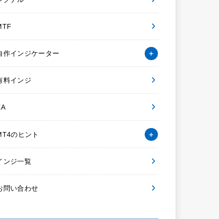
MTF
自作インジケーター
有料インジ
EA
MT4のヒント
インジ一覧
お問い合わせ