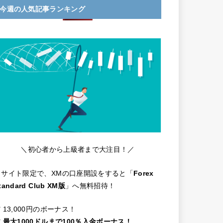
今週の人気記事ランキング
＼初心者から上級者まで大注目！／
当サイト限定で、XMの口座開設をすると「
Forex
tandard Club XM版
」へ無料招待！
️ 13,000円のボーナス！
️
最大1000ドルまで100％入金ボーナス！