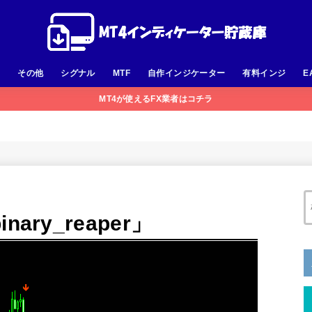
足
その他
シグナル
MTF
自作インジケーター
有料インジ
E
MT4が使えるFX業者はコチラ
ry_reaper」