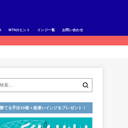
A
MT4のヒント
インジ一覧
お問い合わせ
検
索:
勝てる手法10個＋超凄いインジをプレゼント！