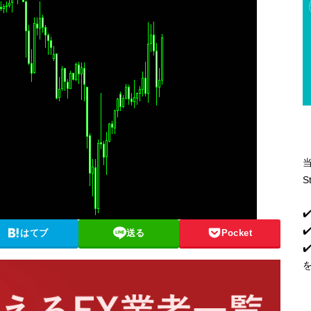
S
✔
✔
はてブ
送る
Pocket