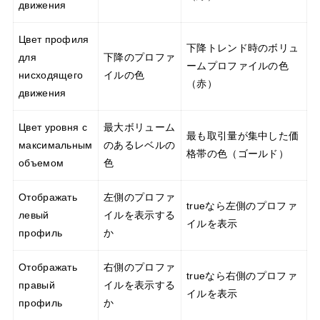
движения
Цвет профиля
下降トレンド時のボリュ
для
下降のプロファ
ームプロファイルの色
нисходящего
イルの色
（赤）
движения
Цвет уровня с
最大ボリューム
最も取引量が集中した価
максимальным
のあるレベルの
格帯の色（ゴールド）
объемом
色
Отображать
左側のプロファ
trueなら左側のプロファ
левый
イルを表示する
イルを表示
профиль
か
Отображать
右側のプロファ
trueなら右側のプロファ
правый
イルを表示する
イルを表示
профиль
か