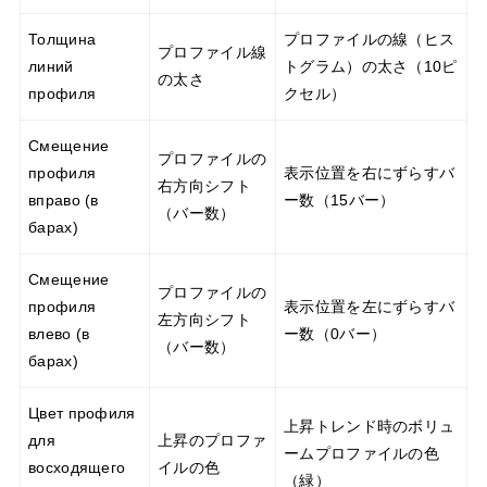
Толщина
プロファイルの線（ヒス
プロファイル線
линий
トグラム）の太さ（10ピ
の太さ
профиля
クセル）
Смещение
プロファイルの
профиля
表示位置を右にずらすバ
右方向シフト
вправо (в
ー数（15バー）
（バー数）
барах)
Смещение
プロファイルの
профиля
表示位置を左にずらすバ
左方向シフト
влево (в
ー数（0バー）
（バー数）
барах)
Цвет профиля
上昇トレンド時のボリュ
для
上昇のプロファ
ームプロファイルの色
восходящего
イルの色
（緑）