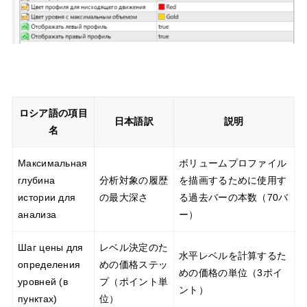
ロシア語の項目
日本語訳
説明
名
Максимальная
ボリュームプロファイル
глубина
分析対象の履歴
を描画するために使用す
истории для
の最大深さ
る過去バーの本数（70バ
анализа
ー）
Шаг цены для
レベル決定のた
水平レベルを計算するた
определения
めの価格ステッ
めの価格の単位（3ポイ
уровней (в
プ（ポイント単
ント）
пунктах)
位）