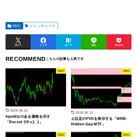
SMC
メインチャート
ポスト
シェア
はてブ
送る
Pocket
RECOMMEND
SMC
SMC
2026.06.10
2026.06.10
liquidityのある価格を示す
上位足のFVGを表示する「WRB-
「Recent SR v2_1」
Hidden-Gap-MTF」
SMC
SMC