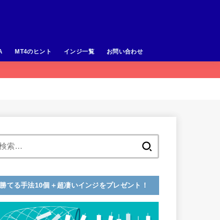
A
MT4のヒント
インジ一覧
お問い合わせ
検
索:
勝てる手法10個＋超凄いインジをプレゼント！