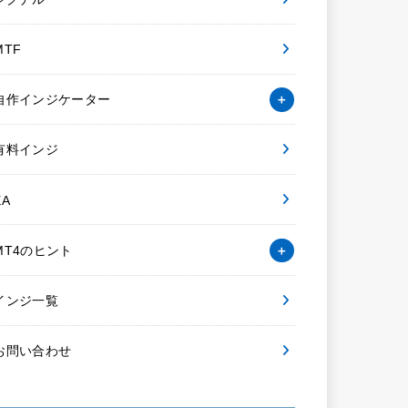
MTF
自作インジケーター
有料インジ
EA
MT4のヒント
インジ一覧
お問い合わせ