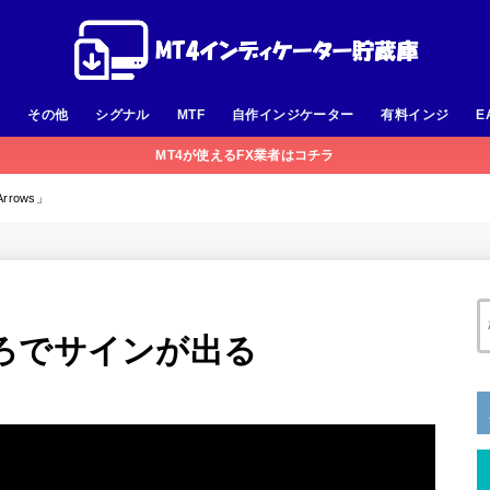
足
その他
シグナル
MTF
自作インジケーター
有料インジ
E
MT4が使えるFX業者はコチラ
rows」
ろでサインが出る