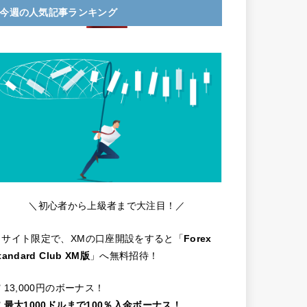
今週の人気記事ランキング
＼初心者から上級者まで大注目！／
当サイト限定で、XMの口座開設をすると「
Forex
tandard Club XM版
」へ無料招待！
️ 13,000円のボーナス！
️
最大1000ドルまで100％入金ボーナス！