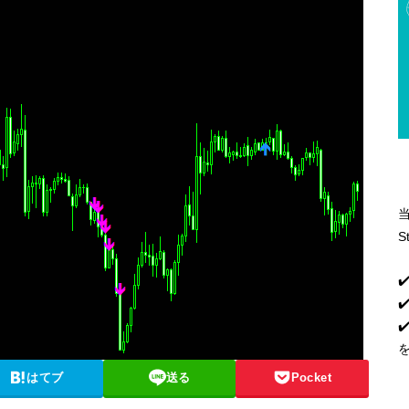
S
✔
✔
はてブ
送る
Pocket