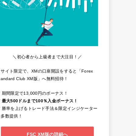
＼初心者から上級者まで大注目！／
当サイト限定で、XMの口座開設をすると「Forex
tandard Club XM版」へ無料招待！
️ 期間限定で13,000円のボーナス！
️
最大500ドルまで100％入金ボーナス！
✔️ 勝率を上げるトレード手法＆限定インジケーター
を多数提供！
FSC XM版の詳細へ