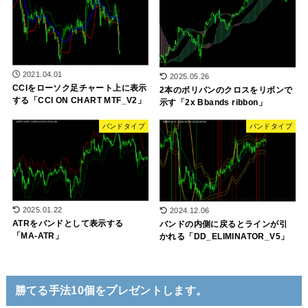
2021.04.01
2025.05.26
CCIをローソク足チャート上に表示
2本のボリバンのクロスをリボンで
する「CCI ON CHART MTF_V2」
示す「2x Bbands ribbon」
バンドタイプ
バンドタイプ
2025.01.22
2024.12.06
ATRをバンドとして表示する
バンドの内側に戻るとラインが引
「MA-ATR」
かれる「DD_ELIMINATOR_V5」
勝てる手法10個をプレゼントします。