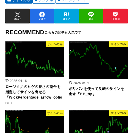
サインのみ
シグナル
メインチャート
ポスト
シェア
はてブ
送る
Pocket
RECOMMEND
サインのみ
サインのみ
2025.04.16
2025.04.30
ローソク足のヒゲの長さの割合を
ボリバンを使って反転のサインを
指定してサインを出せる
出す「BB_fly」
「WickPercentage_arrow_optio
ns」
サインのみ
サインのみ