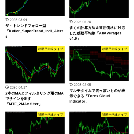
2025.03.04
2025.05.20
ザ・トレンドフォロー型
多くの計算方法＆適用価格に対応
「Kolier_SuperTrend_Indi_Alert
した移動平均線「AllAverages
s」
v4.9」
移動平均線タイプ
移動平均線タイプ
2025.02.05
2026.04.17
マルチタイムで雲っぽいものが表
2本のMAとフィルタリング用のMA
示できる「Forex Cloud
でサインを出す
Indicator」
「MTF_2MAx.filter」
移動平均線タイプ
移動平均線タイプ