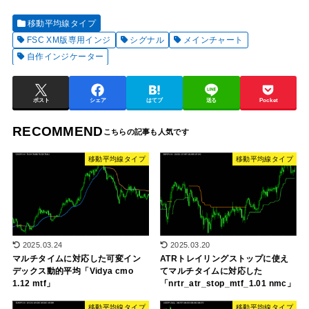
移動平均線タイプ
FSC XM版専用インジ
シグナル
メインチャート
自作インジケーター
ポスト
シェア
はてブ
送る
Pocket
RECOMMEND
移動平均線タイプ
移動平均線タイプ
2025.03.24
2025.03.20
マルチタイムに対応した可変イン
ATRトレイリングストップに使え
デックス動的平均「Vidya cmo
てマルチタイムに対応した
1.12 mtf」
「nrtr_atr_stop_mtf_1.01 nmc」
移動平均線タイプ
移動平均線タイプ