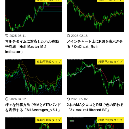
2025.02.18
2025.03.11
メインチャート上にRSIを表示させ
マルチタイムに対応したハル移動
る「OnChart_Rsi」
平均線「Hull Master Mtf
Indicator」
移動平均線タイプ
移動平均線タイプ
2026.04.22
2025.05.02
様々な計算方法でMAとATRバンド
2本のMAクロスとRSIで色の変わる
を表示する「AllAverages_v5.1」
「2x ma+rsi filtered BT」
移動平均線タイプ
移動平均線タイプ