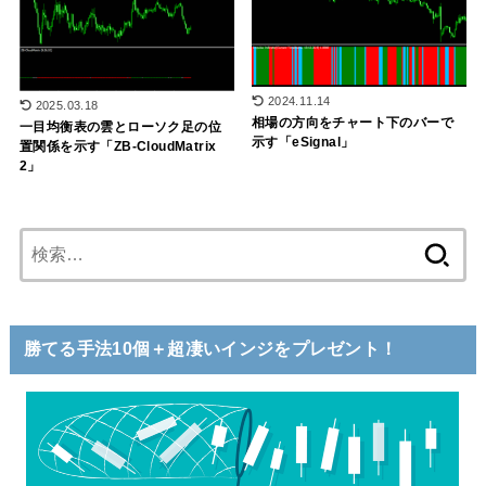
2024.11.14
2025.03.18
相場の方向をチャート下のバーで
一目均衡表の雲とローソク足の位
示す「eSignal」
置関係を示す「ZB-CloudMatrix
2」
検
索:
勝てる手法10個＋超凄いインジをプレゼント！