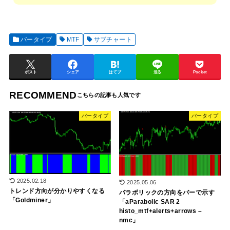
バータイプ
MTF
サブチャート
ポスト
シェア
はてブ
送る
Pocket
RECOMMEND
バータイプ
バータイプ
2025.02.18
2025.05.06
トレンド方向が分かりやすくなる
パラボリックの方向をバーで示す
「Goldminer」
「aParabolic SAR 2
histo_mtf+alerts+arrows –
nmc」