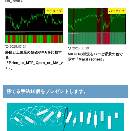
rts_nmc」
バータイプ
バータイプ
2025.03.24
2025.05.29
終値と上位足の始値やMAを比較す
MACDの状況をバーと背景の色で
る
示す「Macd (zones)」
「Price_to_MTF_Open_or_MA_v
1.2」
勝てる手法10個をプレゼントします。