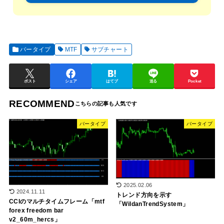
バータイプ
MTF
サブチャート
ポスト
シェア
はてブ
送る
Pocket
RECOMMEND
バータイプ
バータイプ
2025.02.06
2024.11.11
トレンド方向を示す
CCIのマルチタイムフレーム「mtf
「WildanTrendSystem」
forex freedom bar
v2_60m_hercs」