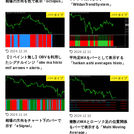
相場の方向を色で表示「octopus」
「WildanTrendSystem」
バータイプ
バータイプ
2024.12.19
2024.12.11
【リペイント無し】OBVを利用し
平均足MAをバーとして表示する
たシグナルインジ「obv ma histo
「heiken ashi averages histo」
mtf arrows + alerts」
バータイプ
バータイプ
2024.11.14
2024.12.10
相場の方向をチャート下のバーで
複数のMAとローソク足の位置関係
示す「eSignal」
をバーで表示する「Multi Moving
Average」