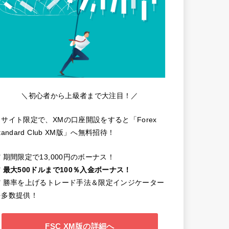
＼初心者から上級者まで大注目！／
当サイト限定で、XMの口座開設をすると「Forex
tandard Club XM版」へ無料招待！
️ 期間限定で13,000円のボーナス！
️
最大500ドルまで100％入金ボーナス！
✔️ 勝率を上げるトレード手法＆限定インジケーター
を多数提供！
FSC XM版の詳細へ