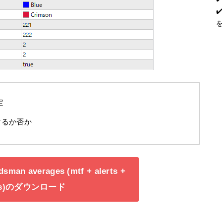
定
表示するか否か
ridsman averages (mtf + alerts +
ows)のダウンロード