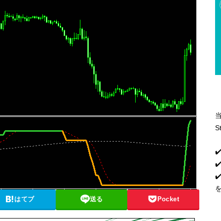
S
✔
✔
はてブ
送る
Pocket