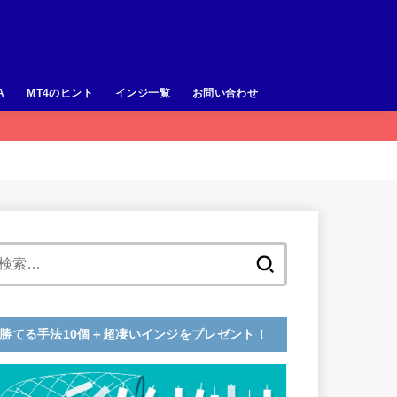
A
MT4のヒント
インジ一覧
お問い合わせ
検
索:
勝てる手法10個＋超凄いインジをプレゼント！