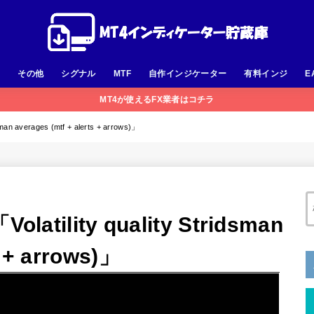
足
その他
シグナル
MTF
自作インジケーター
有料インジ
E
MT4が使えるFX業者はコチラ
 averages (mtf + alerts + arrows)」
ility quality Stridsman
s + arrows)」