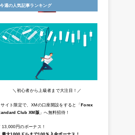
今週の人気記事ランキング
＼初心者から上級者まで大注目！／
当サイト限定で、XMの口座開設をすると「
Forex
tandard Club XM版
」へ無料招待！
️ 13,000円のボーナス！
️
最大1000ドルまで100％入金ボーナス！