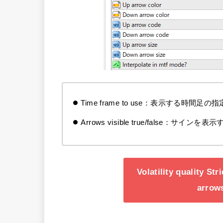
Time frame to use：表示する時間足の指
Arrows visible true/false：サインを
Volatility quality St
arr