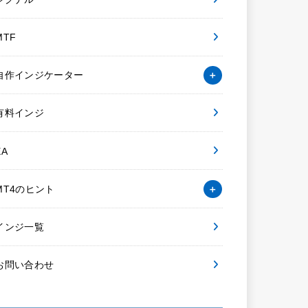
MTF
自作インジケーター
有料インジ
EA
MT4のヒント
インジ一覧
お問い合わせ