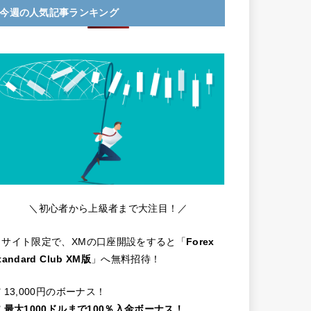
今週の人気記事ランキング
＼初心者から上級者まで大注目！／
当サイト限定で、XMの口座開設をすると「
Forex
tandard Club XM版
」へ無料招待！
️ 13,000円のボーナス！
️
最大1000ドルまで100％入金ボーナス！