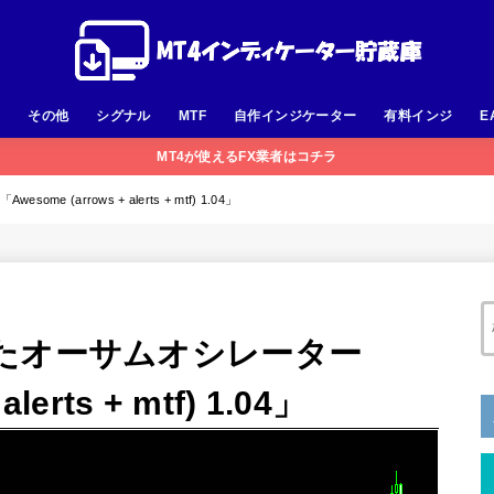
足
その他
シグナル
MTF
自作インジケーター
有料インジ
E
MT4が使えるFX業者はコチラ
(arrows + alerts + mtf) 1.04」
たオーサムオシレーター
lerts + mtf) 1.04」