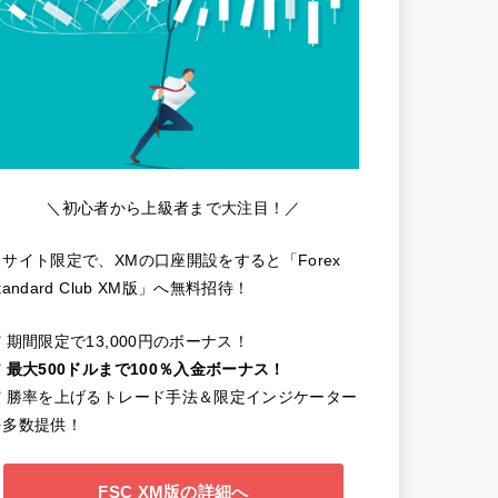
＼初心者から上級者まで大注目！／
当サイト限定で、XMの口座開設をすると「Forex
tandard Club XM版」へ無料招待！
️ 期間限定で13,000円のボーナス！
️
最大500ドルまで100％入金ボーナス！
✔️ 勝率を上げるトレード手法＆限定インジケーター
を多数提供！
FSC XM版の詳細へ