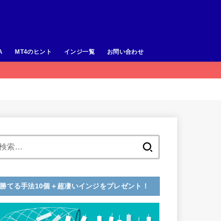
A
MT4のヒント
インジ一覧
お問い合わせ
検
索:
勝てる手法10個＋超凄いインジをプレゼント！