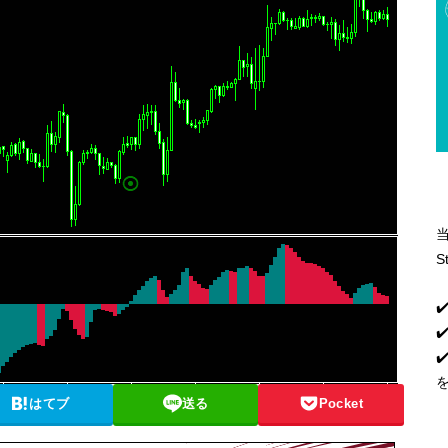
S
✔
✔
はてブ
送る
Pocket