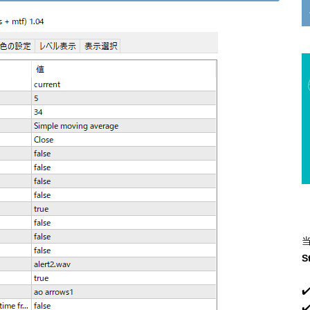
S
✔
✔