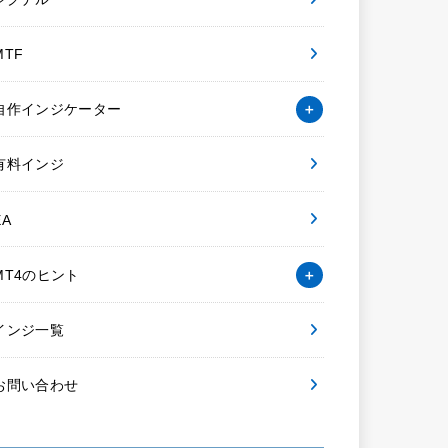
MTF
自作インジケーター
有料インジ
EA
MT4のヒント
インジ一覧
お問い合わせ