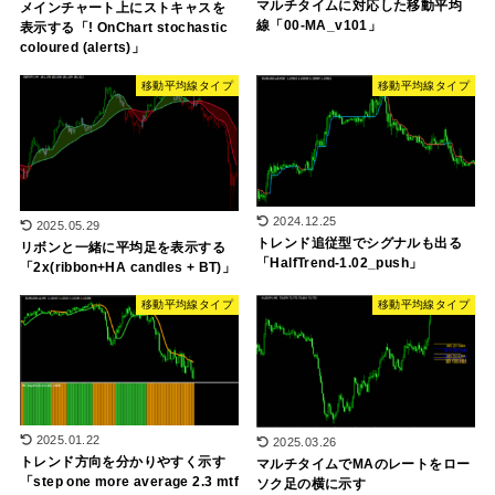
マルチタイムに対応した移動平均
メインチャート上にストキャスを
線「00-MA_v101」
表示する「! OnChart stochastic
coloured (alerts)」
移動平均線タイプ
移動平均線タイプ
2024.12.25
2025.05.29
トレンド追従型でシグナルも出る
リボンと一緒に平均足を表示する
「HalfTrend-1.02_push」
「2x(ribbon+HA candles + BT)」
移動平均線タイプ
移動平均線タイプ
2025.01.22
2025.03.26
トレンド方向を分かりやすく示す
マルチタイムでMAのレートをロー
「step one more average 2.3 mtf
ソク足の横に示す