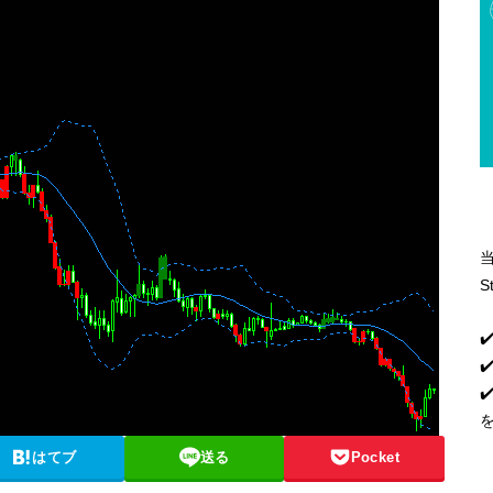
S
✔
✔
はてブ
送る
Pocket