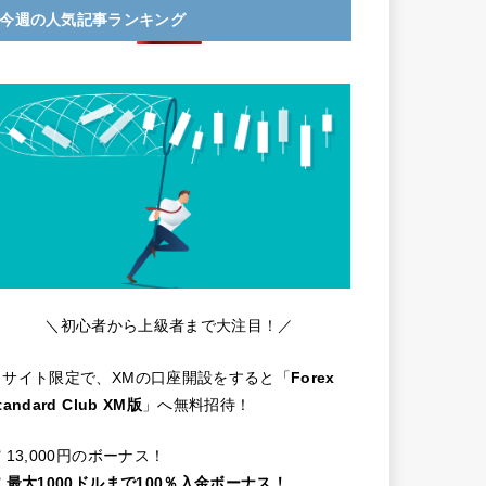
今週の人気記事ランキング
＼初心者から上級者まで大注目！／
当サイト限定で、XMの口座開設をすると「
Forex
tandard Club XM版
」へ無料招待！
️ 13,000円のボーナス！
️
最大1000ドルまで100％入金ボーナス！