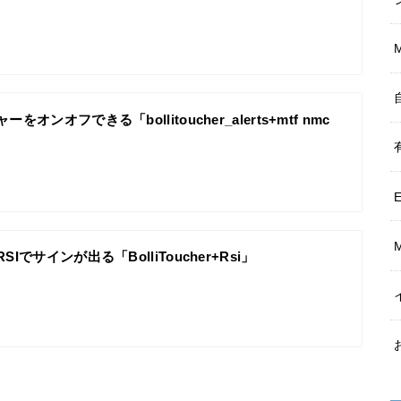
をオンオフできる「bollitoucher_alerts+mtf nmc
Iでサインが出る「BolliToucher+Rsi」