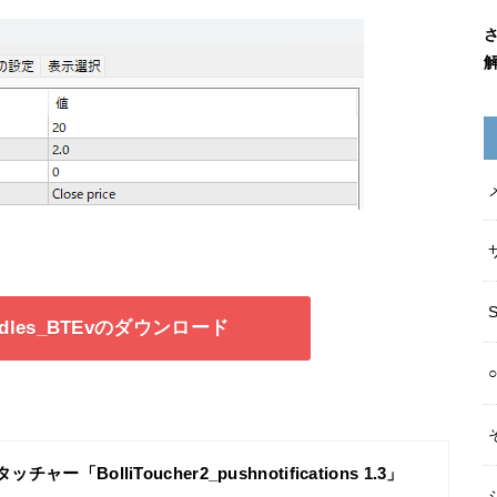
andles_BTEvのダウンロード
ャー「BolliToucher2_pushnotifications 1.3」