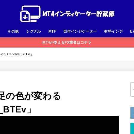
足
その他
シグナル
MTF
自作インジケーター
有料インジ
E
MT4が使えるFX業者はコチラ
Candles_BTEv」
足の色が変わる
s_BTEv」