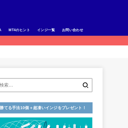
A
MT4のヒント
インジ一覧
お問い合わせ
検
索:
勝てる手法10個＋超凄いインジをプレゼント！