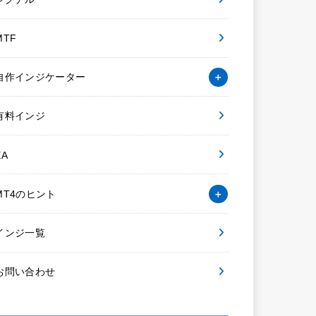
MTF
自作インジケーター
有料インジ
EA
MT4のヒント
インジ一覧
お問い合わせ