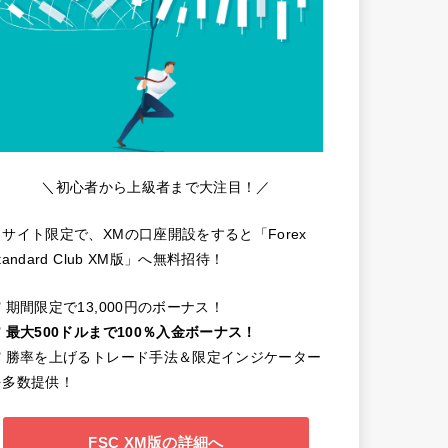
＼初心者から上級者まで大注目！／
当サイト限定で、XMの口座開設をすると「Forex
tandard Club XM版」へ無料招待！
️ 期間限定で13,000円のボーナス！
️
最大500ドルまで100％入金ボーナス！
✔️ 勝率を上げるトレード手法＆限定インジケーター
を多数提供！
FSC XM版の詳細へ