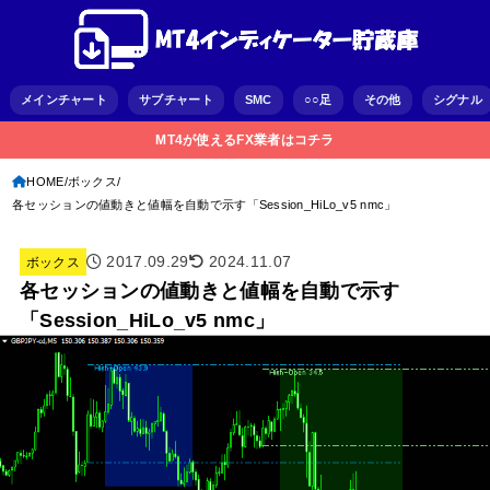
メインチャート
サブチャート
SMC
○○足
その他
シグナル
MT4が使えるFX業者はコチラ
HOME
ボックス
各セッションの値動きと値幅を自動で示す「Session_HiLo_v5 nmc」
2017.09.29
2024.11.07
ボックス
各セッションの値動きと値幅を自動で示す
「Session_HiLo_v5 nmc」