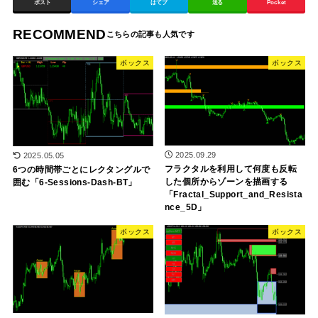
ポスト
シェア
はてブ
送る
Pocket
RECOMMEND
ボックス
ボックス
2025.09.29
2025.05.05
フラクタルを利用して何度も反転
6つの時間帯ごとにレクタングルで
した個所からゾーンを描画する
囲む「6-Sessions-Dash-BT」
「Fractal_Support_and_Resista
nce_5D」
ボックス
ボックス