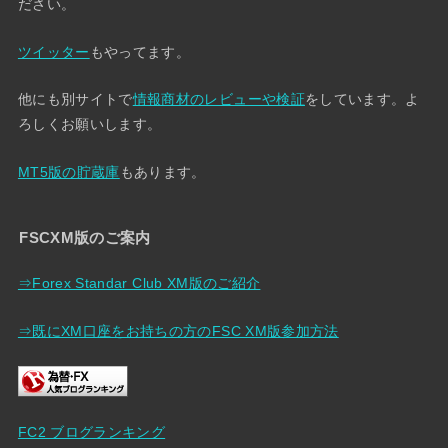
ださい。
ツイッター
もやってます。
他にも別サイトで
情報商材のレビューや検証
をしています。よ
ろしくお願いします。
MT5版の貯蔵庫
もあります。
FSCXM版のご案内
⇒Forex Standar Club XM版のご紹介
⇒既にXM口座をお持ちの方のFSC XM版参加方法
FC2 ブログランキング