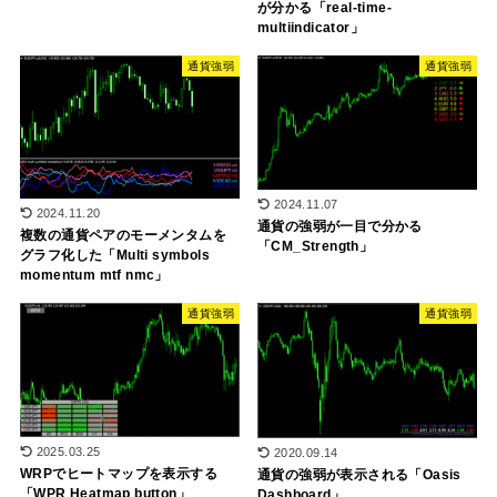
が分かる「real-time-
multiindicator」
通貨強弱
通貨強弱
2024.11.07
2024.11.20
通貨の強弱が一目で分かる
複数の通貨ペアのモーメンタムを
「CM_Strength」
グラフ化した「Multi symbols
momentum mtf nmc」
通貨強弱
通貨強弱
2025.03.25
2020.09.14
WRPでヒートマップを表示する
通貨の強弱が表示される「Oasis
「WPR Heatmap button」
Dashboard」