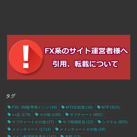
タグ
FSC XM版専用インジ
(34)
MT4豆知識
(16)
MTF
(913)
○○足
(178)
その他
(165)
サブチャート
(852)
サブチャートその他
(27)
サブ相場状況
(22)
シグナル
(835)
メインチャート
(1714)
メインチャートその他
(18)
メイン相場状況表示
(142)
有料
(13)