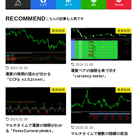
ポスト
シェア
はてブ
送る
Pocket
RECOMMEND
通貨強弱
通貨強弱
2024.11.09
2025.02.10
通貨ペアの強弱を表で示す
通貨の強弱の流れが分かる
「currency-meter」
「CCFp_v1.0.2cvert」
通貨強弱
通貨強弱
2025.02.26
マルチタイムで通貨の強弱がわか
2025.02.10
る「ForexCurrencyIndex」
マルチタイムで複数の指標の状況