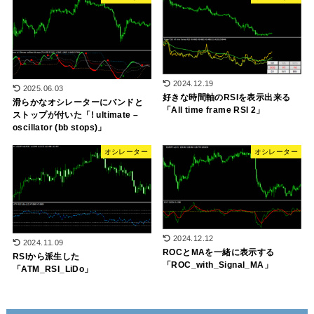
2024.12.19
2025.06.03
好きな時間軸のRSIを表示出来る
滑らかなオシレーターにバンドと
「All time frame RSI 2」
ストップが付いた「! ultimate –
oscillator (bb stops)」
オシレーター
オシレーター
2024.12.12
2024.11.09
ROCとMAを一緒に表示する
RSIから派生した
「ROC_with_Signal_MA」
「ATM_RSI_LiDo」