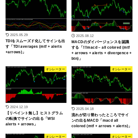
2025.05.29
2025.08.12
TDIをスムーズド化してサインも出
MACDのダイバージェンスを認識
す「TDI averages (mtf + alerts
する「!!!macd – all colored (mtf
+arrows)」
+ arrows + alerts + divergence +
btn)」
オシレーター
オシレーター
2024.12.19
2025.04.18
【リペイント無し】ヒストグラム
流れが切り替わったところでサイ
の転換でサインの出る「WSI
ンの出るMACD「macd all
alerts + arrows」
colored (mtf + arrows + alerts)」
オシレーター
オシレーター