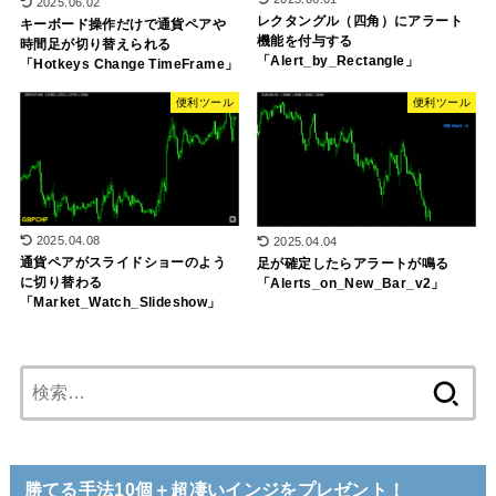
2025.06.02
レクタングル（四角）にアラート
キーボード操作だけで通貨ペアや
機能を付与する
時間足が切り替えられる
「Alert_by_Rectangle」
「Hotkeys Change TimeFrame」
便利ツール
便利ツール
2025.04.08
2025.04.04
通貨ペアがスライドショーのよう
足が確定したらアラートが鳴る
に切り替わる
「Alerts_on_New_Bar_v2」
「Market_Watch_Slideshow」
検
索:
勝てる手法10個＋超凄いインジをプレゼント！