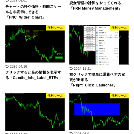
2025.06.01
資金管理の計算をやってくれる
チャートの枠や価格・時間スケー
「FRN Money Management」
ルを非表示にできる
「FNC_Wider_Chart」
便利ツール
便利ツール
2026.04.16
2024.11.21
クリックすると足の情報を表示す
右クリックで簡単に通貨ペアの変
る「Candle_Info_Label_BTEv」
更が出来る
「Right_Click_Launcher」
便利ツール
便利ツール
2025.06.01