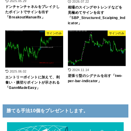
2025.05.29
2026.07.22
ドンチャンチャネルをブレイクし
相場のスイングやトレンドなどを
たポイントでサインを出す
見極めてサインを出す
「BreakoutManuelfx」
「SBP_Structured_Scalping_Ind
icator」
サインのみ
サインのみ
2024.11.14
2025.06.02
逆張り型のシグナルを出す「two-
エントリーポイントに加えて、利
per-bar-indicator」
食い・損切りポイントが示される
「GannMadeEasy」
勝てる手法10個をプレゼントします。