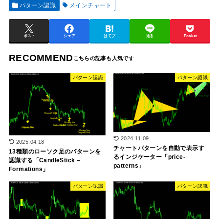
パターン認識
メインチャート
ポスト
シェア
はてブ
送る
Pocket
RECOMMEND
パターン認識
パターン認識
2024.11.09
2025.04.18
チャートパターンを自動で表示す
13種類のローソク足のパターンを
るインジケーター「price-
認識する「CandleStick –
patterns」
Formations」
パターン認識
パターン認識