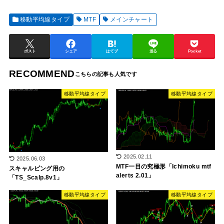
移動平均線タイプ
MTF
メインチャート
ポスト
シェア
はてブ
送る
Pocket
RECOMMEND
移動平均線タイプ
移動平均線タイプ
2025.02.11
2025.06.03
MTF一目の究極形「Ichimoku mtf
スキャルピング用の
alerts 2.01」
「TS_Scalp.8v1」
移動平均線タイプ
移動平均線タイプ