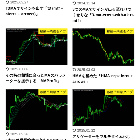
2025.05.27
2024.11.14
T3MAでサインを出す「t3 (mtf +
3つのMAでサインが出る至れりつ
alerts + arrows)」
くせりな「3-ma-cross-with-alert-
mtf」
移動平均線タイプ
移動平均線タイプ
2025.01.06
2025.03.03
その時の相場に合ったMAのパラメ
HMAを極めた「HMA nrp alerts +
ーターを提示する「MAProfit」
arrows」
移動平均線タイプ
移動平均線タイプ
2025.01.22
2025.05.26
アリゲーターをマルチタイム化し