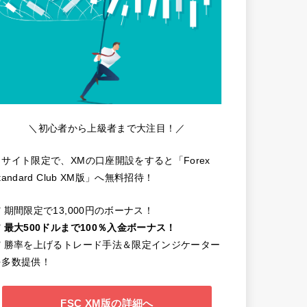
＼初心者から上級者まで大注目！／
当サイト限定で、XMの口座開設をすると「Forex
tandard Club XM版」へ無料招待！
️ 期間限定で13,000円のボーナス！
️
最大500ドルまで100％入金ボーナス！
✔️ 勝率を上げるトレード手法＆限定インジケーター
を多数提供！
FSC XM版の詳細へ