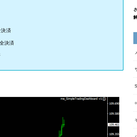
全決済
の全決済
済