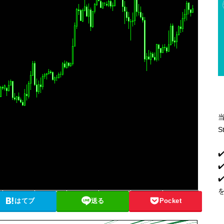
S
✔
✔
はてブ
送る
Pocket