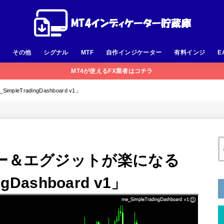
足
その他
シグナル
MTF
自作インジケーター
有料インジ
E
MT4が使えるFX業者はコチラ
TradingDashboard v1」
リー＆エグジットが楽になる
ngDashboard v1」