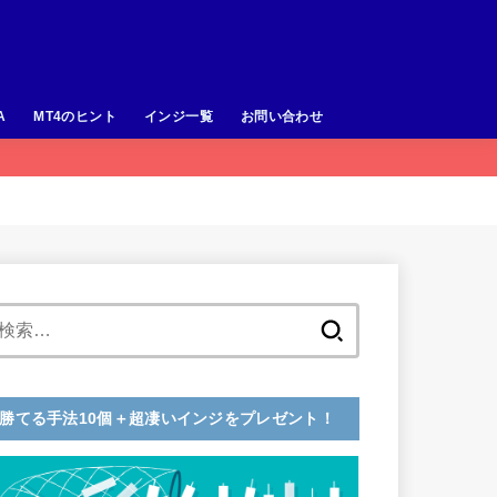
A
MT4のヒント
インジ一覧
お問い合わせ
検
索:
勝てる手法10個＋超凄いインジをプレゼント！