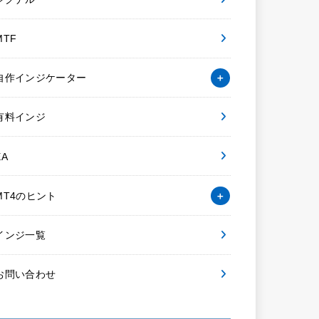
MTF
自作インジケーター
有料インジ
EA
MT4のヒント
インジ一覧
お問い合わせ