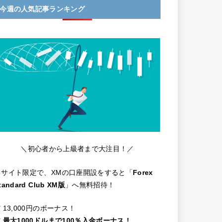
今週の人気記事ランキング
＼初心者から上級者まで大注目！／
当サイト限定で、XMの口座開設をすると「
Forex
tandard Club XM版
」へ無料招待！
️ 13,000円のボーナス！
️
最大1000ドルまで100％入金ボーナス！