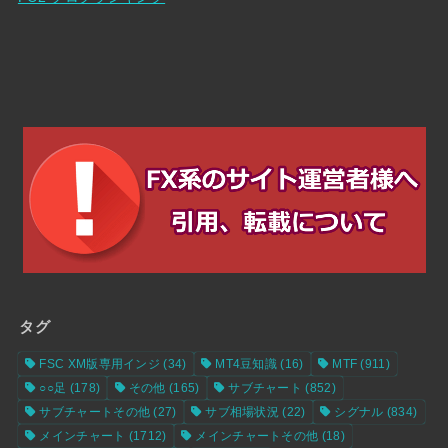
タグ
FSC XM版専用インジ
(34)
MT4豆知識
(16)
MTF
(911)
○○足
(178)
その他
(165)
サブチャート
(852)
サブチャートその他
(27)
サブ相場状況
(22)
シグナル
(834)
メインチャート
(1712)
メインチャートその他
(18)