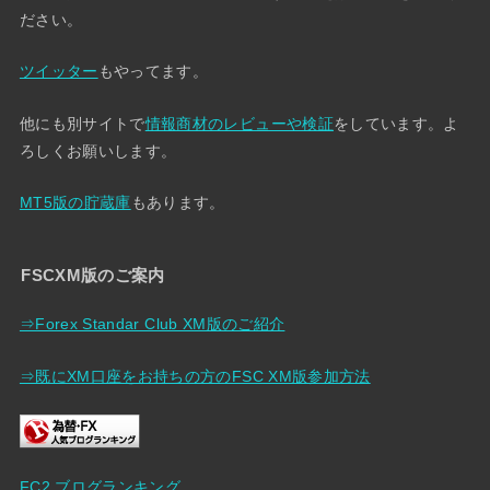
ださい。
ツイッター
もやってます。
他にも別サイトで
情報商材のレビューや検証
をしています。よ
ろしくお願いします。
MT5版の貯蔵庫
もあります。
FSCXM版のご案内
⇒Forex Standar Club XM版のご紹介
⇒既にXM口座をお持ちの方のFSC XM版参加方法
FC2 ブログランキング