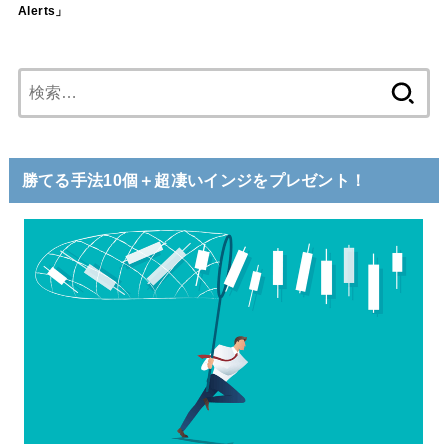
Alerts」
検
索:
勝てる手法10個＋超凄いインジをプレゼント！