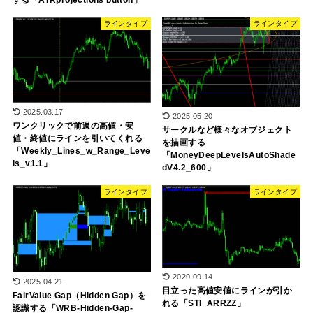
ラインタイプ
ラインタイプ
2025.03.17
2025.05.20
ワンクリックで前週の高値・安
サークルなど様々なオブジェクト
値・終値にラインを引いてくれる
を描画する
「Weekly_Lines_w_Range_Leve
「MoneyDeepLevelsAutoShade
ls_v1.1」
dV4.2_600」
ラインタイプ
ラインタイプ
2020.09.14
2025.04.21
目立った高値安値にラインが引か
FairValue Gap（Hidden Gap）を
れる「STI_ARRZZ」
認識する「WRB-Hidden-Gap-