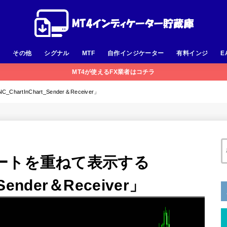
足
その他
シグナル
MTF
自作インジケーター
有料インジ
E
MT4が使えるFX業者はコチラ
InChart_Sender＆Receiver」
ートを重ねて表示する
Sender＆Receiver」