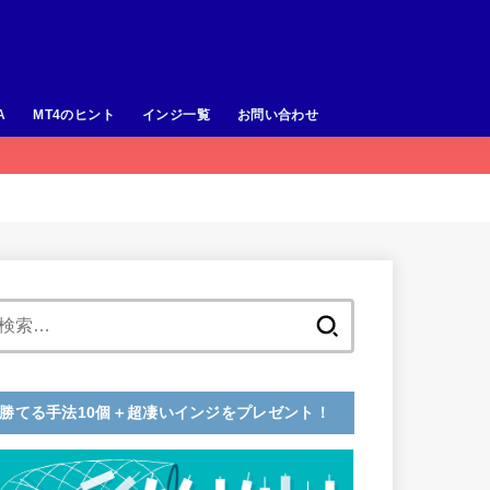
A
MT4のヒント
インジ一覧
お問い合わせ
検
索:
勝てる手法10個＋超凄いインジをプレゼント！