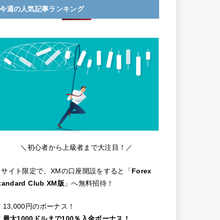
今週の人気記事ランキング
＼初心者から上級者まで大注目！／
当サイト限定で、XMの口座開設をすると「
Forex
tandard Club XM版
」へ無料招待！
️ 13,000円のボーナス！
️
最大1000ドルまで100％入金ボーナス！