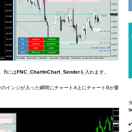
、Bには
FNC_ChartInChart_Sender
を入れます。
iverのインジが入った瞬間にチャートA上にチャートBが重
S
✔
✔