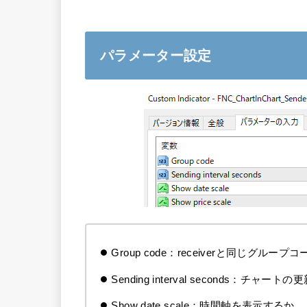
パラメーター設定
Group code：receiverと同じグ
Sending interval seconds：チャート
Show date scale：時間軸を表示するか