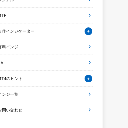
MTF
自作インジケーター
有料インジ
EA
MT4のヒント
インジ一覧
お問い合わせ