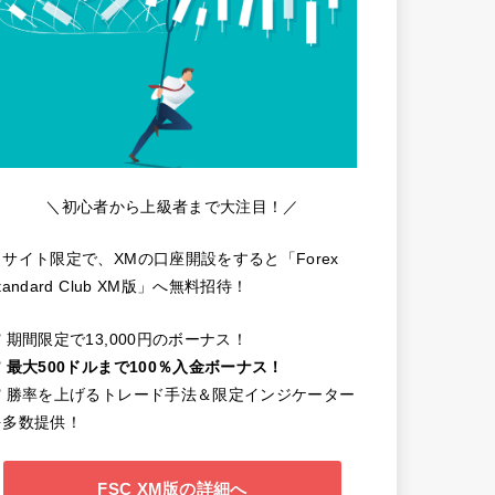
＼初心者から上級者まで大注目！／
当サイト限定で、XMの口座開設をすると「Forex
tandard Club XM版」へ無料招待！
️ 期間限定で13,000円のボーナス！
️
最大500ドルまで100％入金ボーナス！
✔️ 勝率を上げるトレード手法＆限定インジケーター
を多数提供！
FSC XM版の詳細へ