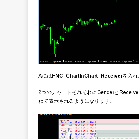
Aには
FNC_ChartInChart_Receiver
を入れ
2つのチャートそれぞれにSenderとRece
ねて表示されるようになります。