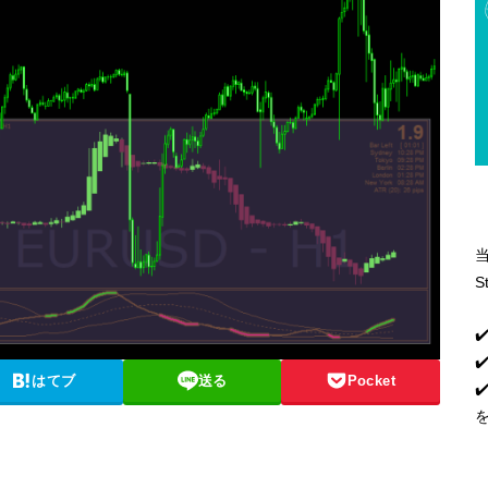
S
✔
✔
はてブ
送る
Pocket