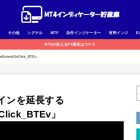
足
その他
シグナル
MTF
自作インジケーター
有料インジ
E
MT4が使えるFX業者はコチラ
endOnClick_BTEv」
インを延長する
Click_BTEv」