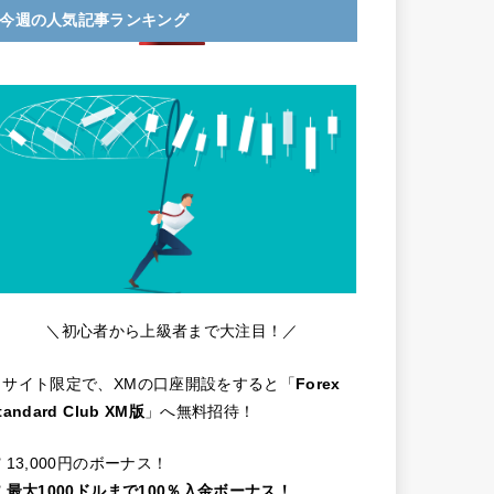
今週の人気記事ランキング
＼初心者から上級者まで大注目！／
当サイト限定で、XMの口座開設をすると「
Forex
tandard Club XM版
」へ無料招待！
️ 13,000円のボーナス！
️
最大1000ドルまで100％入金ボーナス！