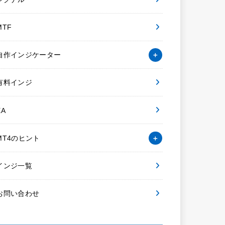
MTF
自作インジケーター
有料インジ
EA
MT4のヒント
インジ一覧
お問い合わせ