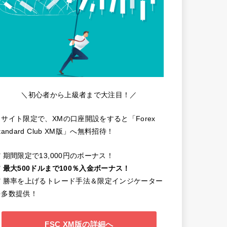
＼初心者から上級者まで大注目！／
当サイト限定で、XMの口座開設をすると「Forex
tandard Club XM版」へ無料招待！
️ 期間限定で13,000円のボーナス！
️
最大500ドルまで100％入金ボーナス！
✔️ 勝率を上げるトレード手法＆限定インジケーター
を多数提供！
FSC XM版の詳細へ