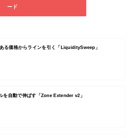
ード
tyのある価格からラインを引く「LiquiditySweep」
自動で伸ばす「Zone Extender v2」