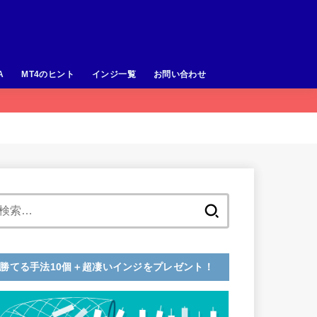
A
MT4のヒント
インジ一覧
お問い合わせ
検
索:
勝てる手法10個＋超凄いインジをプレゼント！