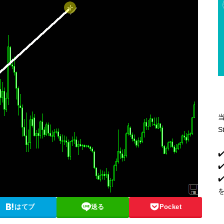
S
✔
✔
はてブ
送る
Pocket