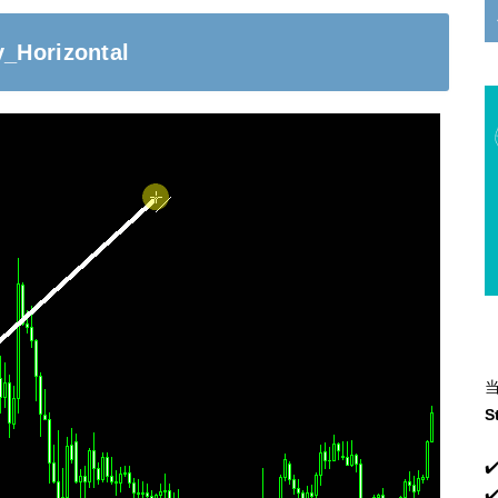
_Horizontal
S
✔
✔