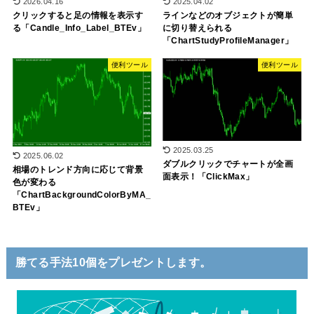
2026.04.16
2025.04.02
クリックすると足の情報を表示す
ラインなどのオブジェクトが簡単
る「Candle_Info_Label_BTEv」
に切り替えられる
「ChartStudyProfileManager」
便利ツール
便利ツール
2025.03.25
2025.06.02
ダブルクリックでチャートが全画
相場のトレンド方向に応じて背景
面表示！「ClickMax」
色が変わる
「ChartBackgroundColorByMA_
BTEv」
勝てる手法10個をプレゼントします。