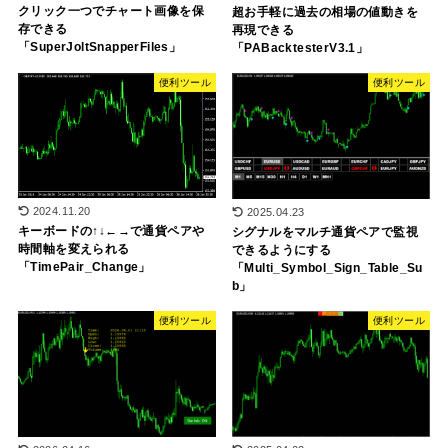
クリック一つでチャート画像を保
超お手軽に過去の相場の値動きを
存できる
再現できる
「SuperJoltSnapperFiles」
「PABacktesterV3.1」
便利ツール
便利ツール
2024.11.20
2025.04.23
キーボードの↑↓←→で通貨ペアや
シグナルをマルチ通貨ペアで監視
時間軸を変えられる
できるようにする
「TimePair_Change」
「Multi_Symbol_Sign_Table_Su
b」
便利ツール
便利ツール