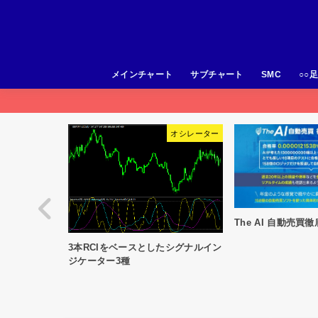
メインチャート
サブチャート
SMC
○○
オシレーター
EA
The AI 自動売買徹底マスター講座
経済指標をチャー
たシグナルイン
指標MT5」（MT4