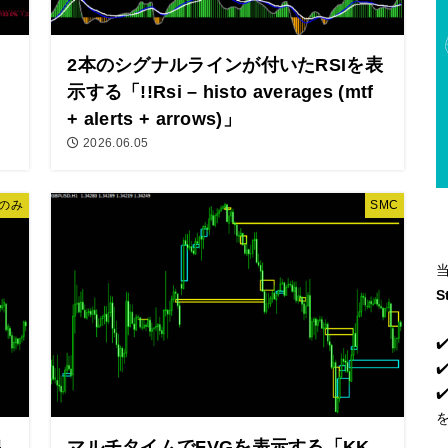
2本のシグナルラインが付いたRSIを表
示する「!!Rsi – histo averages (mtf
+ alerts + arrows)」
2026.06.05
のみ
SMC
S
✔
✔
出
マルチタイムでFVGを表示する「KK_