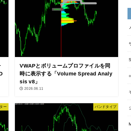
チ
VWAPとボリュームプロファイルを同
O
時に表示する「Volume Spread Analy
sis v8」
2026.06.11
ター
バンドタイプ