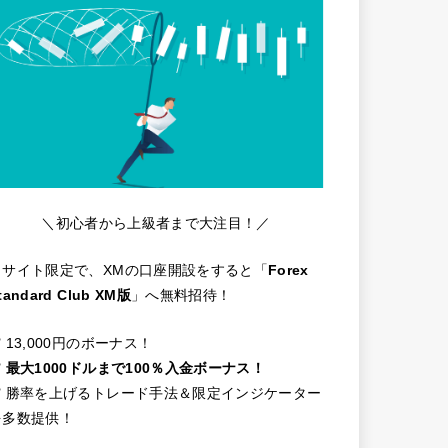
＼初心者から上級者まで大注目！／
当サイト限定で、XMの口座開設をすると「
Forex
tandard Club XM版
」へ無料招待！
️ 13,000円のボーナス！
️
最大1000ドルまで100％入金ボーナス！
✔️ 勝率を上げるトレード手法＆限定インジケーター
を多数提供！