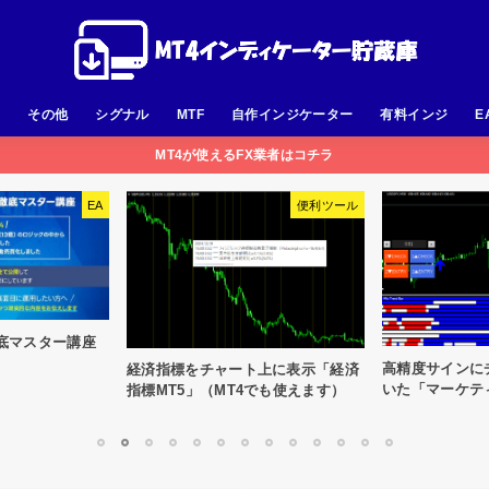
足
その他
シグナル
MTF
自作インジケーター
有料インジ
E
MT4が使えるFX業者はコチラ
便利ツール
サインのみ
ストラテジーテ
世代の検証ツール「T
高精度サインにチェック機能まで付
ト上に表示「経済
いた「マーケティングFX2」
でも使えます）
1
2
3
4
5
6
7
8
9
10
11
12
13