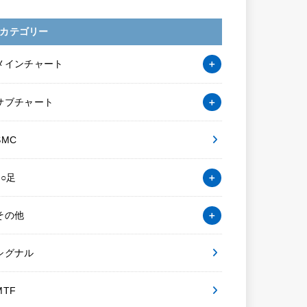
カテゴリー
メインチャート
サブチャート
SMC
○○足
その他
シグナル
MTF