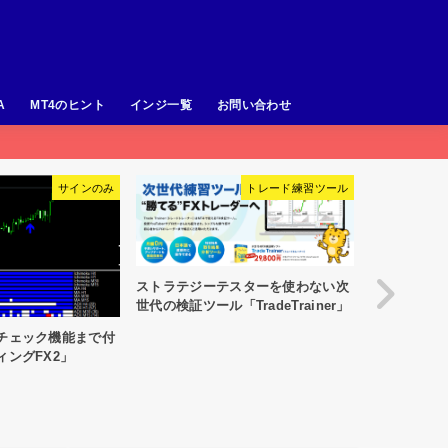
A
MT4のヒント
インジ一覧
お問い合わせ
トレード練習ツール
ラインタイプ
スターを使わない次
radeTrainer」
クリック＆
時間足ごとに違う値幅の水平線を表
描画できる「C
示する「pipsgrid」