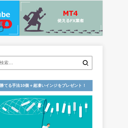
検
索:
勝てる手法10個＋超凄いインジをプレゼント！