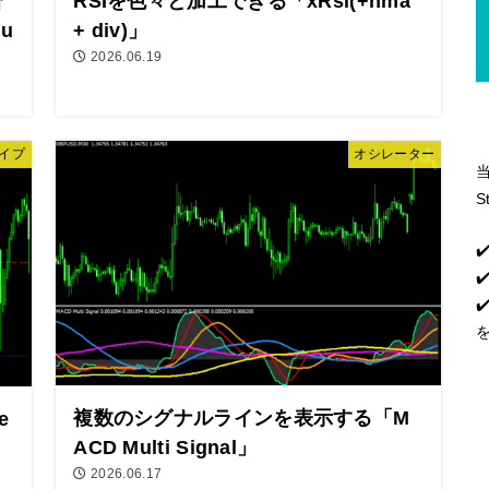
合
RSIを色々と加工できる「xRsi(+hma
u
+ div)」
2026.06.19
イプ
オシレーター
S
✔
✔
複数のシグナルラインを表示する「M
e
ACD Multi Signal」
2026.06.17